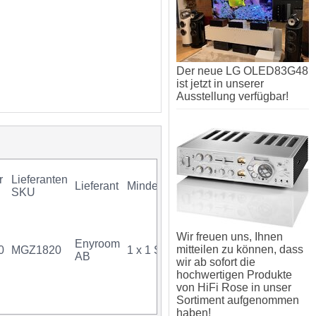
Der neue LG OLED83G48
ist jetzt in unserer
Ausstellung verfügbar!
r
Lieferanten
Lieferant
Mindestkauf
GTIN
Gara
SKU
Wir freuen uns, Ihnen
Enyroom
mitteilen zu können, dass
0
MGZ1820
1 x 1 Stück
07340034704547
AB
wir ab sofort die
hochwertigen Produkte
von HiFi Rose in unser
Sortiment aufgenommen
haben!