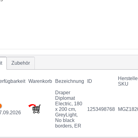
t
Zubehör
Herstelle
erfügbarkeit
Warenkorb
Bezeichnung
ID
SKU
Draper
Diplomat
Electric, 180
x 200 cm,
1253498768
MGZ182
7.09.2026
GreyLight,
No black
borders, ER