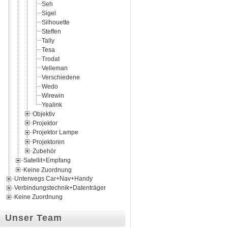
Seh
Sigel
Silhouette
Steffen
Tally
Tesa
Trodat
Velleman
Verschiedene
Wedo
Wirewin
Yealink
Objektiv
Projektor
Projektor Lampe
Projektoren
Zubehör
Satellit+Empfang
Keine Zuordnung
Unterwegs Car+Nav+Handy
Verbindungstechnik+Datenträger
Keine Zuordnung
Unser Team