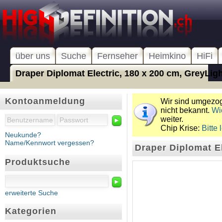
über uns
Suche
Fernseher
Heimkino
HiFi
Draper Diplomat Electric, 180 x 200 cm, GreyLight
Kontoanmeldung
Wir sind umgezoge
nicht bekannt.
Wi
weiter.
►
Chip Krise:
Bitte 
Neukunde?
Name/Kennwort vergessen?
Draper Diplomat El
Produktsuche
►
erweiterte Suche
Kategorien