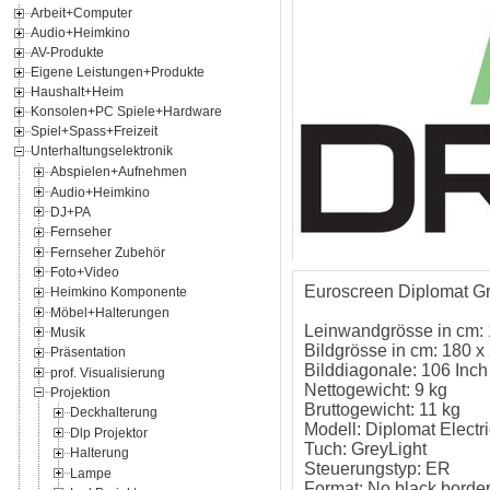
Arbeit+Computer
Audio+Heimkino
AV-Produkte
Eigene Leistungen+Produkte
Haushalt+Heim
Konsolen+PC Spiele+Hardware
Spiel+Spass+Freizeit
Unterhaltungselektronik
Abspielen+Aufnehmen
Audio+Heimkino
DJ+PA
Fernseher
Fernseher Zubehör
Foto+Video
Euroscreen Diplomat Gr
Heimkino Komponente
Möbel+Halterungen
Leinwandgrösse in cm:
Musik
Bildgrösse in cm: 180 x
Präsentation
Bilddiagonale: 106 Inch
prof. Visualisierung
Nettogewicht: 9 kg
Projektion
Bruttogewicht: 11 kg
Deckhalterung
Modell: Diplomat Electri
Dlp Projektor
Tuch: GreyLight
Halterung
Steuerungstyp: ER
Lampe
Format: No black borde