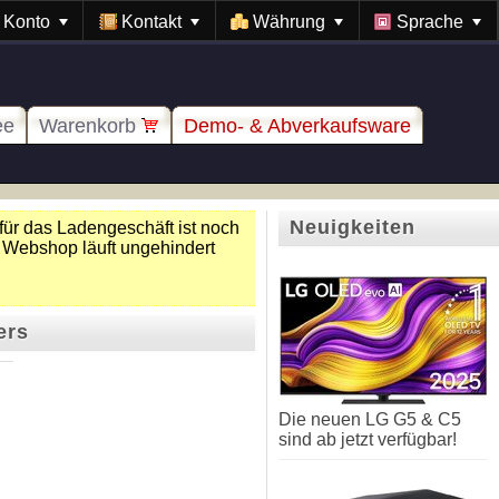
Konto
Kontakt
Währung
Sprache
ee
Warenkorb
Demo- & Abverkaufsware
Neuigkeiten
für das Ladengeschäft ist noch
 Webshop läuft ungehindert
ers
Die neuen LG G5 & C5
sind ab jetzt verfügbar!