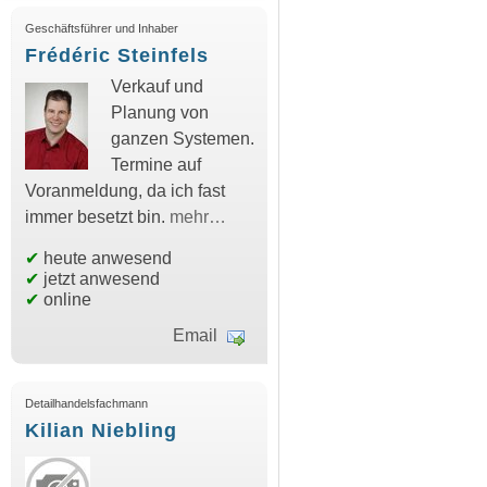
Geschäftsführer und Inhaber
Frédéric Steinfels
Verkauf und
Planung von
ganzen Systemen.
Termine auf
Voranmeldung, da ich fast
immer besetzt bin.
mehr…
✔
heute anwesend
✔
jetzt anwesend
✔
online
Email
Detailhandelsfachmann
Kilian Niebling