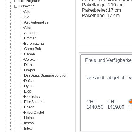
Lcd Projektor
Paketlänge: 210 cm
Leinwand
Paketbreite: 17 cm
Alle
Pakethöhe: 17 cm
3M
AegAutomotive
Align
Artsound
Brother
Büromaterial
CamelBak
Canon
Celexon
Preis und Verfügbarkei
DLink
Draper
DssDigitalSignageSolution
versandt
abgeholt
V
Dufco
Dymo
Elco
Electrolux
CHF
CHF
EliteScreens
1440.50
1419.00
Epson
1
FaberCastell
HpInc
Instaal
Intex