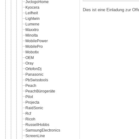
JvclogoHome
Kyocera
Dies ist eine Einladung zur Of
Leifheit
Lightwin
Lumene
Maxxtro
Minolta
MobilePower
MobilePro
Mobotix
OEM
Oray
OrtofonDj
Panasonic
PbSwisstools
Peach
PeachBürogeräte
Pilot
Projecta
RaidSonic
Rcf
Ricoh
RussellHobbs
SamsungElectronics
ScreenLine