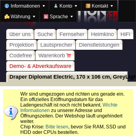
Informationen
Konto
Kontakt
Währung
Sprache
über uns
Suche
Fernseher
Heimkino
HiFi
Projektion
Lautsprecher
Dienstleistungen
Codefree
Warenkorb
Demo- & Abverkaufsware
Draper Diplomat Electric, 170 x 106 cm, GreyLight
Wir sind umgezogen und richten uns gerade ein.
Ein offizielles Eröffnungsdatum für das
Ladengeschäft ist noch nicht bekannt.
Wichte
Informationen
zu unserer Adresse und
Öffnungszeiten. Der Webshop läuft ungehindert
weiter.
Chip Krise:
Bitte lesen
, bevor Sie RAM, SSD und
HDD oder CPUs bestellen.