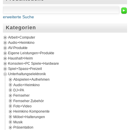
►
erweiterte Suche
Kategorien
Arbeit+Computer
Audio+Heimkino
AV-Produkte
Eigene Leistungen+Produkte
Haushalt+Heim
Konsolen+PC Spiele+Hardware
Spiel+Spass+Freizeit
Unterhaltungselektronik
Abspielen+Aufnehmen
Audio+Heimkino
DJ+PA
Fernseher
Fernseher Zubehör
Foto+Video
Heimkino Komponente
Möbel+Halterungen
Musik
Präsentation