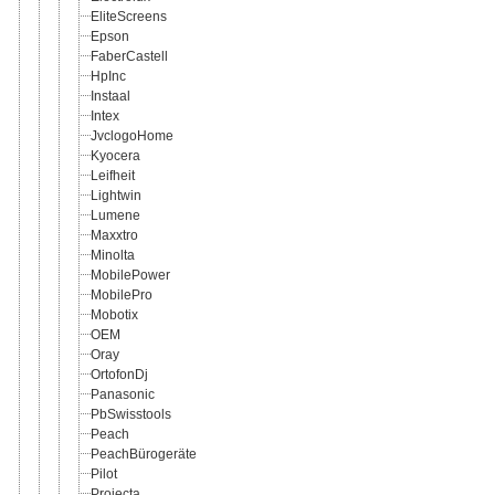
EliteScreens
Epson
FaberCastell
HpInc
Instaal
Intex
JvclogoHome
Kyocera
Leifheit
Lightwin
Lumene
Maxxtro
Minolta
MobilePower
MobilePro
Mobotix
OEM
Oray
OrtofonDj
Panasonic
PbSwisstools
Peach
PeachBürogeräte
Pilot
Projecta