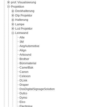
prof. Visualisierung
Projektion
Deckhalterung
Dlp Projektor
Halterung
Lampe
Lcd Projektor
Leinwand
Alle
3M
AegAutomotive
Align
Artsound
Brother
Büromaterial
CamelBak
Canon
Celexon
DLink
Draper
DssDigitalSignageSolution
Dufco
Dymo
Elco
Electrolux