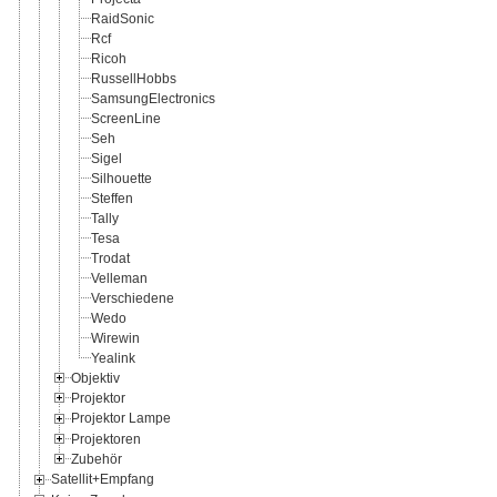
RaidSonic
Rcf
Ricoh
RussellHobbs
SamsungElectronics
ScreenLine
Seh
Sigel
Silhouette
Steffen
Tally
Tesa
Trodat
Velleman
Verschiedene
Wedo
Wirewin
Yealink
Objektiv
Projektor
Projektor Lampe
Projektoren
Zubehör
Satellit+Empfang