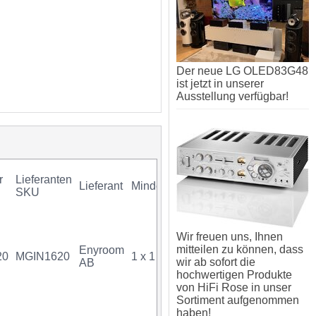
Der neue LG OLED83G48
ist jetzt in unserer
Ausstellung verfügbar!
r
Lieferanten
Lieferant
Mindestkauf
GTIN
Gar
SKU
Wir freuen uns, Ihnen
mitteilen zu können, dass
Enyroom
20
MGIN1620
1 x 1 Stück
07340034704240
wir ab sofort die
AB
hochwertigen Produkte
von HiFi Rose in unser
Sortiment aufgenommen
haben!