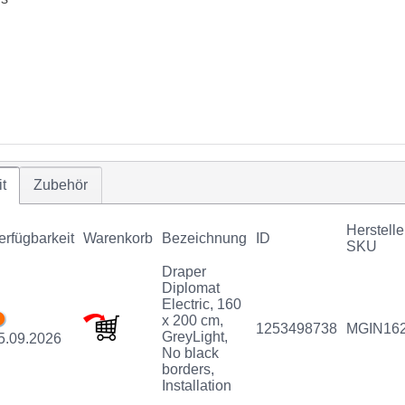
t
Zubehör
Herstelle
erfügbarkeit
Warenkorb
Bezeichnung
ID
SKU
Draper
Diplomat
Electric, 160
x 200 cm,
1253498738
MGIN16
GreyLight,
5.09.2026
No black
borders,
Installation