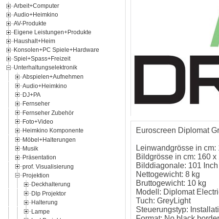
Arbeit+Computer
Audio+Heimkino
AV-Produkte
Eigene Leistungen+Produkte
Haushalt+Heim
Konsolen+PC Spiele+Hardware
Spiel+Spass+Freizeit
Unterhaltungselektronik
Abspielen+Aufnehmen
Audio+Heimkino
DJ+PA
Fernseher
Fernseher Zubehör
Foto+Video
Euroscreen Diplomat Gre
Heimkino Komponente
Möbel+Halterungen
Leinwandgrösse in cm:
Musik
Bildgrösse in cm: 160 x
Präsentation
Bilddiagonale: 101 Inch
prof. Visualisierung
Nettogewicht: 8 kg
Projektion
Bruttogewicht: 10 kg
Deckhalterung
Modell: Diplomat Electri
Dlp Projektor
Tuch: GreyLight
Halterung
Steuerungstyp: Installat
Lampe
Format: No black borde