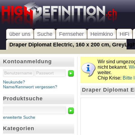
über uns
Suche
Fernseher
Heimkino
HiFi
Draper Diplomat Electric, 160 x 200 cm, GreyLight
Kontoanmeldung
Wir sind umgezoge
nicht bekannt.
Wi
weiter.
►
Chip Krise:
Bitte 
Neukunde?
Name/Kennwort vergessen?
Draper Diplomat El
Produktsuche
►
erweiterte Suche
Kategorien