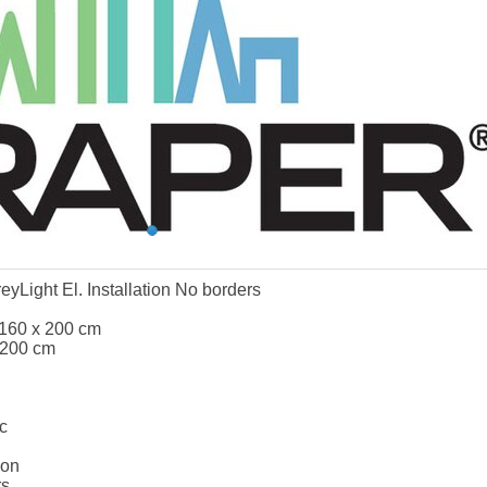
yLight El. Installation No borders
 160 x 200 cm
 200 cm
c
ion
rs