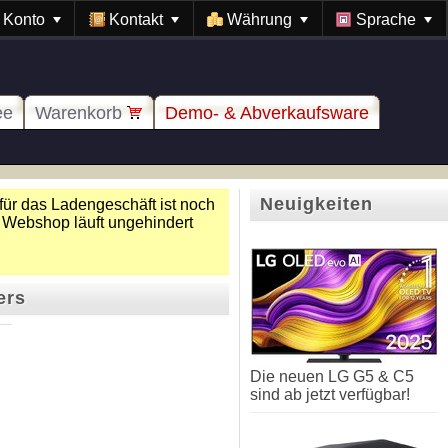
Konto
Kontakt
Währung
Sprache
ee
Warenkorb
Demo- & Abverkaufsware
Neuigkeiten
für das Ladengeschäft ist noch
 Webshop läuft ungehindert
ers
Die neuen LG G5 & C5
sind ab jetzt verfügbar!