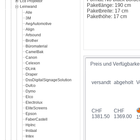
Lcd Projektor
Paketlänge: 190 cm
Leinwand
Paketbreite: 17 cm
Alle
Pakethöhe: 17 cm
3M
AegAutomotive
Align
Artsound
Brother
Büromaterial
CamelBak
Canon
Celexon
Preis und Verfügbarkei
DLink
Draper
DssDigitalSignageSolution
versandt
abgeholt
V
Dufco
Dymo
Elco
Electrolux
EliteScreens
CHF
CHF
Epson
1381.50
1369.00
1
FaberCastell
HpInc
Instaal
Intex