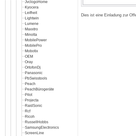
JvclogoHome
Kyocera
Leifheit
Dies ist eine Einladung zur Of
Lightwin
Lumene
Maxxtro
Minolta
MobilePower
MobilePro
Mobotix
OEM
Oray
OrtofonDj
Panasonic
PbSwisstools
Peach
PeachBürogeräte
Pilot
Projecta
RaidSonic
Rcf
Ricoh
RussellHobbs
SamsungElectronics
ScreenLine