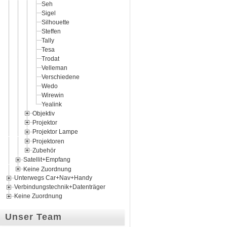
Seh
Sigel
Silhouette
Steffen
Tally
Tesa
Trodat
Velleman
Verschiedene
Wedo
Wirewin
Yealink
Objektiv
Projektor
Projektor Lampe
Projektoren
Zubehör
Satellit+Empfang
Keine Zuordnung
Unterwegs Car+Nav+Handy
Verbindungstechnik+Datenträger
Keine Zuordnung
Unser Team