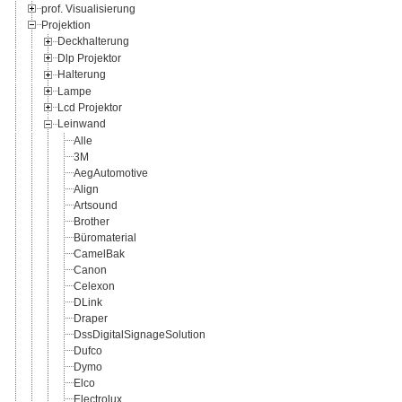
prof. Visualisierung
Projektion
Deckhalterung
Dlp Projektor
Halterung
Lampe
Lcd Projektor
Leinwand
Alle
3M
AegAutomotive
Align
Artsound
Brother
Büromaterial
CamelBak
Canon
Celexon
DLink
Draper
DssDigitalSignageSolution
Dufco
Dymo
Elco
Electrolux