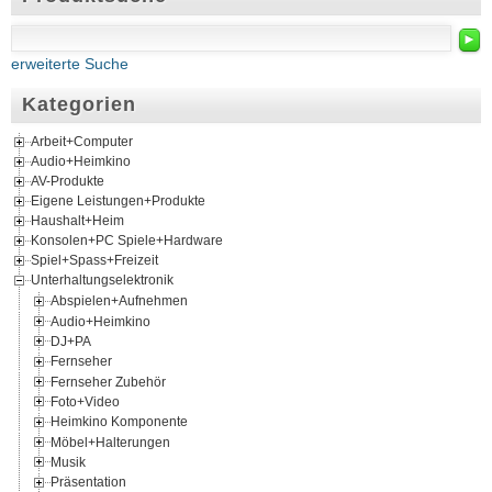
►
erweiterte Suche
Kategorien
Arbeit+Computer
Audio+Heimkino
AV-Produkte
Eigene Leistungen+Produkte
Haushalt+Heim
Konsolen+PC Spiele+Hardware
Spiel+Spass+Freizeit
Unterhaltungselektronik
Abspielen+Aufnehmen
Audio+Heimkino
DJ+PA
Fernseher
Fernseher Zubehör
Foto+Video
Heimkino Komponente
Möbel+Halterungen
Musik
Präsentation