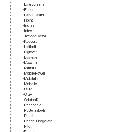
EliteScreens
Epson
FaberCastell
HpInc
Instaal
Intex
JvclogoHome
Kyocera
Leifheit
Lightwin
Lumene
Maxxtro
Minolta
MobilePower
MobilePro
Mobotix
OEM
Oray
OrtofonDj
Panasonic
PbSwisstools
Peach
PeachBürogeräte
Pilot
Projecta