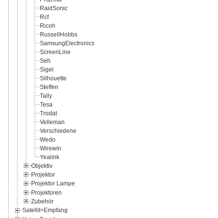
RaidSonic
Rcf
Ricoh
RussellHobbs
SamsungElectronics
ScreenLine
Seh
Sigel
Silhouette
Steffen
Tally
Tesa
Trodat
Velleman
Verschiedene
Wedo
Wirewin
Yealink
Objektiv
Projektor
Projektor Lampe
Projektoren
Zubehör
Satellit+Empfang