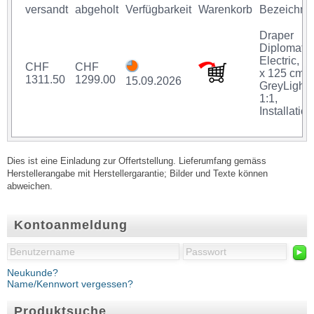
versandt
abgeholt
Verfügbarkeit
Warenkorb
Bezeichnu
Draper
Diplomat
Electric, 1
CHF
CHF
x 125 cm,
1311.50
1299.00
15.09.2026
GreyLight,
1:1,
Installation
Dies ist eine Einladung zur Offertstellung. Lieferumfang gemäss
Herstellerangabe mit Herstellergarantie; Bilder und Texte können
abweichen.
Kontoanmeldung
►
Neukunde?
Name/Kennwort vergessen?
Produktsuche