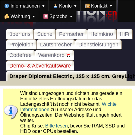
Informationen
Konto
Kontakt
Währung
Sprache
über uns
Suche
Fernseher
Heimkino
HiFi
Projektion
Lautsprecher
Dienstleistungen
Codefree
Warenkorb
Demo- & Abverkaufsware
Draper Diplomat Electric, 125 x 125 cm, GreyLight
Wir sind umgezogen und richten uns gerade ein.
Ein offizielles Eröffnungsdatum für das
Ladengeschäft ist noch nicht bekannt.
Wichte
Informationen
zu unserer Adresse und
Öffnungszeiten. Der Webshop läuft ungehindert
weiter.
Chip Krise:
Bitte lesen
, bevor Sie RAM, SSD und
HDD oder CPUs bestellen.